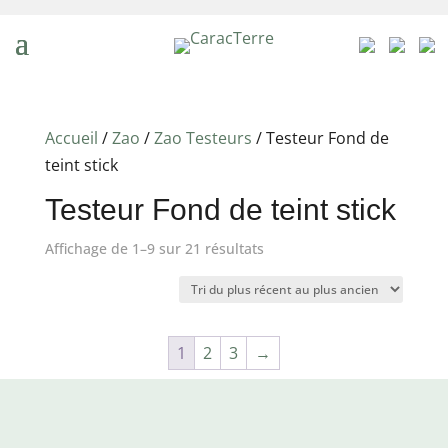
Accueil
/
Zao
/
Zao Testeurs
/ Testeur Fond de
teint stick
Testeur Fond de teint stick
Trié
Affichage de 1–9 sur 21 résultats
du
plus
récent
1
2
3
→
au
plus
ancien