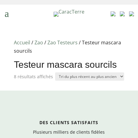
Accueil
/
Zao
/
Zao Testeurs
/ Testeur mascara
sourcils
Testeur mascara sourcils
Trié
8 résultats affichés
du
plus
récent
au
plus
DES CLIENTS SATISFAITS
ancien
Plusieurs milliers de clients fidèles