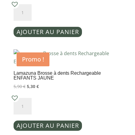
quantité
de
Lamazuna
AJOUTER AU PANIER
Brosse
à
dents
Rechargeable
Promo !
ENFANTS
ROUGE
Lamazuna Brosse à dents Rechargeable
ENFANTS JAUNE
Le
Le
5,90
€
5,30
€
prix
prix
initial
actuel
quantité
était :
est :
de
5,90 €.
5,30 €.
Lamazuna
AJOUTER AU PANIER
Brosse
à