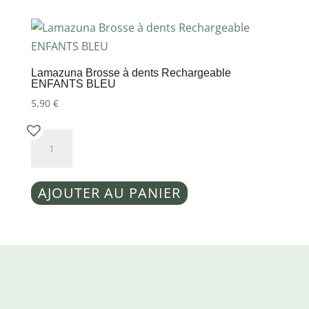
dents
Rechargeable
ENFANTS
JAUNE
Lamazuna Brosse à dents Rechargeable
ENFANTS BLEU
5,90
€
quantité
de
Lamazuna
AJOUTER AU PANIER
Brosse
à
dents
Rechargeable
ENFANTS
BLEU