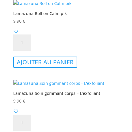
plus
récent
Lamazuna Roll on Calm pik
au
9,90
€
plus
ancien
quantité
de
Lamazuna
Roll
AJOUTER AU PANIER
on
Calm
pik
Lamazuna Soin gommant corps – L’exfoliant
9,90
€
quantité
de
Lamazuna