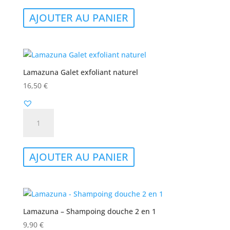
Soin
AJOUTER AU PANIER
gommant
corps
-
L'exfoliant
Lamazuna Galet exfoliant naturel
16,50
€
quantité
de
Lamazuna
Galet
AJOUTER AU PANIER
exfoliant
naturel
Lamazuna – Shampoing douche 2 en 1
9,90
€