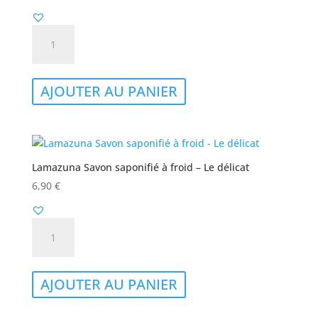
quantité
de
Lamazuna
-
AJOUTER AU PANIER
Shampoing
douche
2
en
1
Lamazuna Savon saponifié à froid – Le délicat
6,90
€
quantité
de
Lamazuna
Savon
AJOUTER AU PANIER
saponifié
à