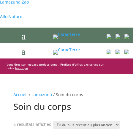
Lamazuna
Zao
Allo'Nature
Vous êtes sur l’espace professionnel. Profitez d’offres exclusives sur
notre
boutique
.
Accueil
/
Lamazuna
/ Soin du corps
Soin du corps
Trié
5 résultats affichés
du