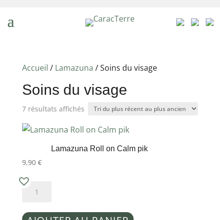
Accueil
/
Lamazuna
/ Soins du visage
Soins du visage
Trié
7 résultats affichés
du
plus
récent
Lamazuna Roll on Calm pik
au
9,90
€
plus
quantité
ancien
de
Lamazuna