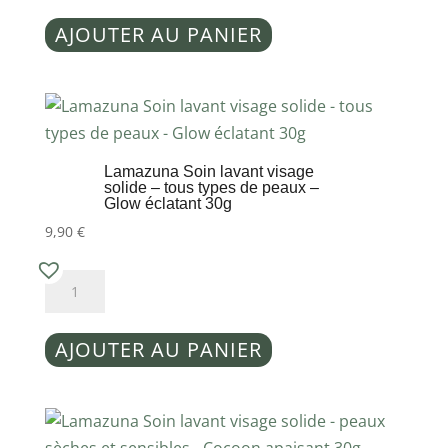
yourself
Lamazuna
30g
AJOUTER AU PANIER
Soin
lavant
visage
solide
-
Lamazuna Soin lavant visage
peaux
solide – tous types de peaux –
Glow éclatant 30g
mixtes
9,90
€
à
grasses
quantité
-
de
Charbon
Lamazuna
attack
AJOUTER AU PANIER
Soin
30g
lavant
visage
solide