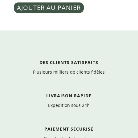
Lamazuna
AJOUTER AU PANIER
-
Le
Cocoon
démaq
apaisant
30
30g
ml
DES CLIENTS SATISFAITS
Plusieurs milliers de clients fidèles
LIVRAISON RAPIDE
Expédition sous 24h
PAIEMENT SÉCURISÉ