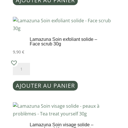
AJOUTER AU PANIER
Roll
on
Calm
pik
Lamazuna Soin exfoliant solide –
Face scrub 30g
9,90
€
quantité
de
Lamazuna
AJOUTER AU PANIER
Soin
exfoliant
solide
-
Face
Lamazuna Soin visage solide –