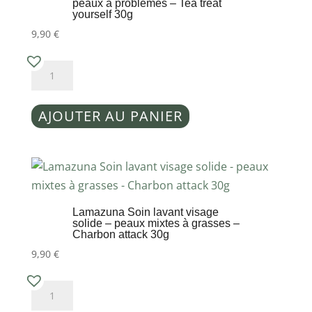
scrub
peaux à problèmes – Tea treat
yourself 30g
30g
9,90
€
quantité
de
Lamazuna
AJOUTER AU PANIER
Soin
visage
solide
-
peaux
Lamazuna Soin lavant visage
à
solide – peaux mixtes à grasses –
Charbon attack 30g
problèmes
9,90
€
-
Tea
quantité
treat
de