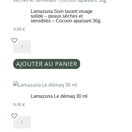
-
Lamazuna Soin lavant visage
tous
solide – peaux sèches et
sensibles – Cocoon apaisant 30g
types
9,90
€
de
peaux
quantité
-
de
Glow
Lamazuna
éclatant
AJOUTER AU PANIER
Soin
30g
lavant
visage
solide
Lamazuna Le démaq 30 ml
-
9,90
€
peaux
sèches
quantité
et
de
sensibles