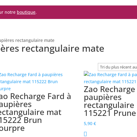
sur notre
boutique
.
upières rectangulaire mate
ères rectangulaire mate
Zao Recharge 
ao Recharge Fard à
paupières
aupières
rectangulaire
ectangulaire mat
115221 Prune
15222 Brun
5,90
€
ourpre