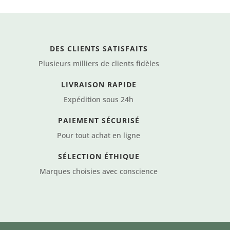
ctangulaire
mat
t
115210
5213
Rose
rt
pêche
DES CLIENTS SATISFAITS
itaire
Plusieurs milliers de clients fidèles
LIVRAISON RAPIDE
Expédition sous 24h
PAIEMENT SÉCURISÉ
Pour tout achat en ligne
SÉLECTION ÉTHIQUE
Marques choisies avec conscience