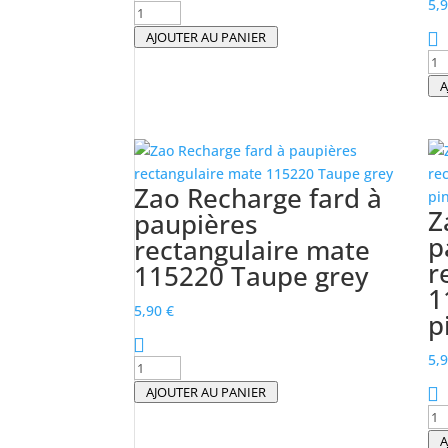
5,
quantité
de
AJOUTER AU PANIER
Zao
qu
Recharge
de
A
Fard
Za
à
Re
paupières
Fa
rectangulaire
à
Zao Recharge fard à
mat
pa
Z
paupières
115223
re
p
rectangulaire mate
Camel
ma
r
115220 Taupe grey
11
1
Br
5,90
€
po
p
5,
quantité
de
AJOUTER AU PANIER
Zao
qu
Recharge
de
A