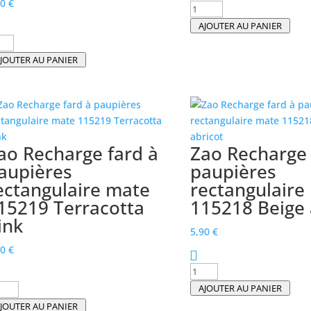
90
€
quantité
de
AJOUTER AU PANIER
Zao
antité
Recharge
JOUTER AU PANIER
Fard
o
à
charge
paupières
rd
rectangulaire
mat
upières
ao Recharge fard à
Zao Recharge 
115221
ctangulaire
aupières
paupières
Prune
t
ectangulaire mate
rectangulaire
5222
15219 Terracotta
115218 Beige 
un
urpre
ink
5,90
€
90
€
quantité
de
antité
AJOUTER AU PANIER
Zao
JOUTER AU PANIER