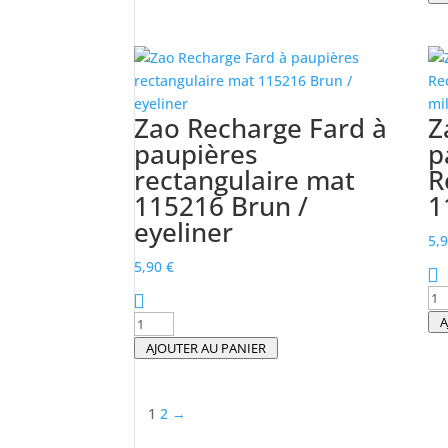
fard
Za
à
Re
paupières
fa
rectangulaire
à
mate
pa
Zao Recharge Fard à
Z
115220
re
paupières
p
Taupe
ma
rectangulaire mat
R
grey
11
115216 Brun /
1
Te
pi
eyeliner
5,
5,90
€
qu
de
quantité
A
Za
de
AJOUTER AU PANIER
Re
Zao
Fa
Recharge
à
1
2
→
Fard
pa
à