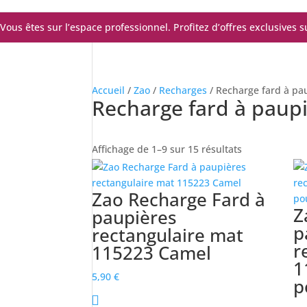
Vous êtes sur l’espace professionnel. Profitez d’offres exclusives 
Accueil
/
Zao
/
Recharges
/ Recharge fard à pa
Recharge fard à paupi
Trié
Affichage de 1–9 sur 15 résultats
du
plus
Zao Recharge Fard à
récent
Z
paupières
au
plus
p
rectangulaire mat
ancien
r
115223 Camel
1
5,90
€
p