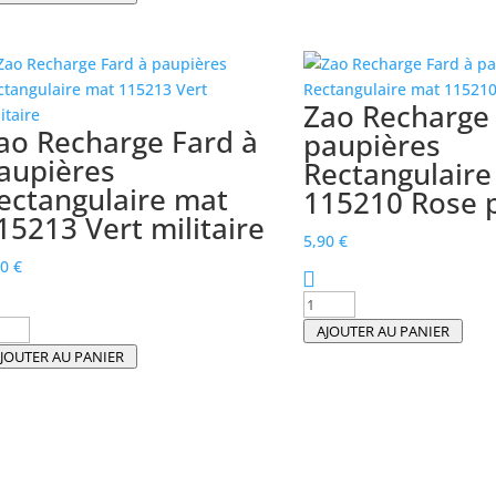
Recharge
o
fard
charge
à
rd
paupières
Zao Recharge 
rectangulaire
upières
ao Recharge Fard à
paupières
mate
ctangulaire
aupières
Rectangulaire
115218
te
ectangulaire mat
Beige
115210 Rose 
5219
abricot
15213 Vert militaire
rracotta
5,90
€
nk
90
€
quantité
antité
de
AJOUTER AU PANIER
Zao
JOUTER AU PANIER
o
Recharge
charge
Fard
rd
à
paupières
upières
Rectangulaire