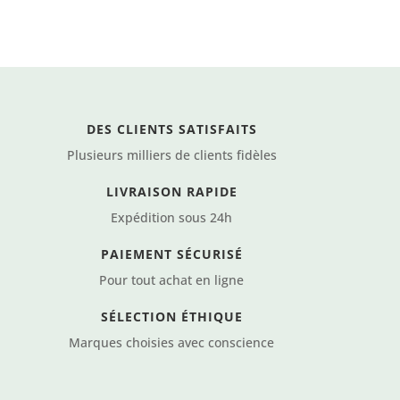
BB
ème
crème
1761
101760
dium
Clair
DES CLIENTS SATISFAITS
Plusieurs milliers de clients fidèles
LIVRAISON RAPIDE
Expédition sous 24h
PAIEMENT SÉCURISÉ
Pour tout achat en ligne
SÉLECTION ÉTHIQUE
Marques choisies avec conscience