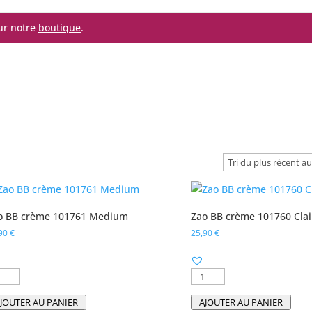
sur notre
boutique
.
o BB crème 101761 Medium
Zao BB crème 101760 Clai
,90
€
25,90
€
antité
quantité
de
JOUTER AU PANIER
AJOUTER AU PANIER
o
Zao