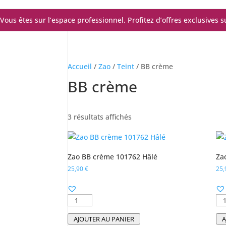
Vous êtes sur l’espace professionnel. Profitez d’offres exclusives 
Accueil
/
Zao
/
Teint
/ BB crème
BB crème
Trié
3 résultats affichés
du
plus
récent
Zao BB crème 101762 Hâlé
Za
au
25,90
€
25
plus
ancien
quantité
qu
de
de
AJOUTER AU PANIER
A
Zao
Za