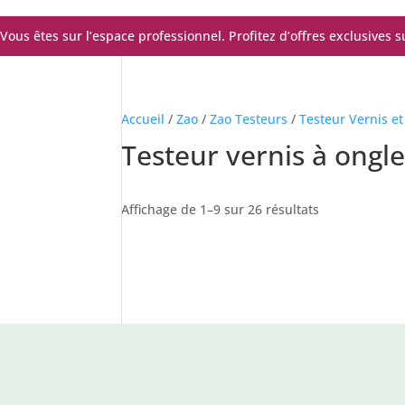
Vous êtes sur l’espace professionnel. Profitez d’offres exclusives 
Accueil
/
Zao
/
Zao Testeurs
/
Testeur Vernis et
Testeur vernis à ongl
Trié
Affichage de 1–9 sur 26 résultats
du
plus
récent
au
plus
ancien