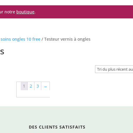
sur notre
boutique
.
 soins ongles 10 free
/ Testeur vernis à ongles
es
1
2
3
→
DES CLIENTS SATISFAITS