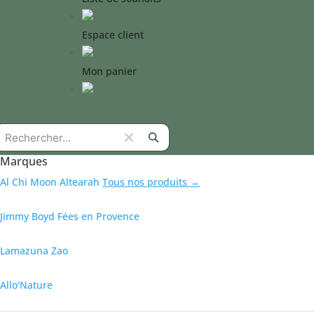
Espace client
Mon panier
Marques
Al Chi Moon
Altearah
Tous nos produits →
Jimmy Boyd
Fées en Provence
Lamazuna
Zao
Allo'Nature